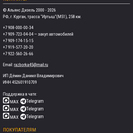
© Альянс Дизель 2000 - 2026
РФ, г. Курган, трасса "Иртыш"(М51), 258 км.
+7 908-000-00-34
+7 909-723-04-04
— закуп автомобилей
+7 909-174-15-15
+7 919-577-20-20
+7 922-560-26-66
Email:
razborka45@mail.ru
ИП Дёмин Даниил Владимирович
ИНН 452601910709
Поддержка в чате:
Telegram
MAX
Telegram
MAX
Telegram
MAX
ПОКУПАТЕЛЯМ