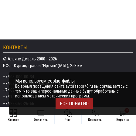
КОНТАКТЫ
© Альянс Дизель 2000 - 2026
РФ, г. Курган, трасса "Иртыш"(М51), 258 км.
+7 908-000-00-34
Мы используем cookie-файлы
+7 909-723-04-04
— закуп автомобилей
Во время посещения сайта avtorazbor45.ru вы соглашаетесь с
+7 909-174-15-15
тем, что ваши персональные данные будут обработаны с
использованием метрических программ.
+7 919-577-20-20
+7 922-560-26-66
ВСЁ ПОНЯТНО
0
Email:
razborka45@mail.ru
Каталог
Оплатить
Чат
Контакты
Корзина
ИП Дёмин Даниил Владимирович
Свяжитесь удобным способом
ИНН 452601910709