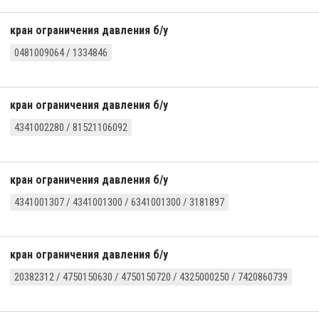
кран ограничения давления б/у
0481009064 / 1334846
кран ограничения давления б/у
4341002280 / 81521106092
кран ограничения давления б/у
4341001307 / 4341001300 / 6341001300 / 3181897
кран ограничения давления б/у
20382312 / 4750150630 / 4750150720 / 4325000250 / 7420860739