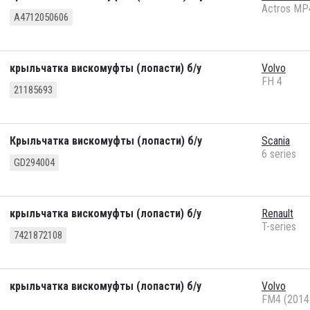
Actros MP
A4712050606
крыльчатка вискомуфты (лопасти) б/у
Volvo
FH 4
21185693
Крыльчатка вискомуфты (лопасти) б/у
Scania
6 series
GD294004
крыльчатка вискомуфты (лопасти) б/у
Renault
T-series
7421872108
крыльчатка вискомуфты (лопасти) б/у
Volvo
FM4 (2014