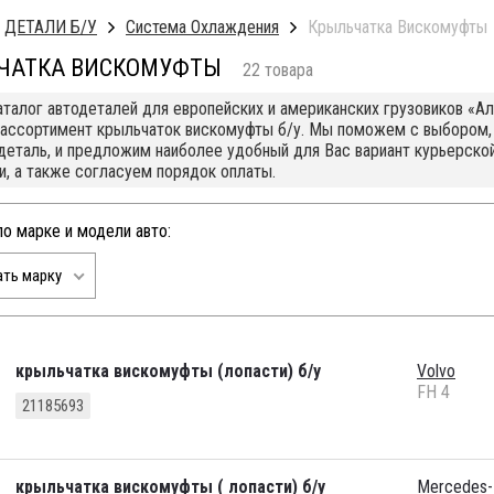
ДЕТАЛИ Б/У
Система Охлаждения
Крыльчатка Вискомуфты
ЧАТКА ВИСКОМУФТЫ
22 товара
аталог автодеталей для европейских и американских грузовиков «А
ассортимент крыльчаток вискомуфты б/у. Мы поможем с выбором,
деталь, и предложим наиболее удобный для Вас вариант курьерской 
и, а также согласуем порядок оплаты.
по марке и модели авто:
ть марку
крыльчатка вискомуфты (лопасти) б/у
Volvo
FH 4
21185693
крыльчатка вискомуфты ( лопасти) б/у
Mercedes-