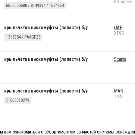
FH-series.
6656000680 / 8149394 / 1674864
крыльчатка вискомуфты (лопасти) б/у
DAF
XF95
1315854 / PA6GF25
крыльчатка вискомуфты (лопасти) б/у
Scania
крыльчатка вискомуфты (лопасти) б/у
MAN
TGA
51066010279
м вам ознакомиться с ассортиментом запчастей системы охлаждения