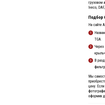
грузовом а
Iveco, DAF
Подбор б
На сайте 
Назван
TGA.
Через 
крыльч
В разд
фильтр
Мы самост
приобрести
цену. Есл
фотографи
оформив до