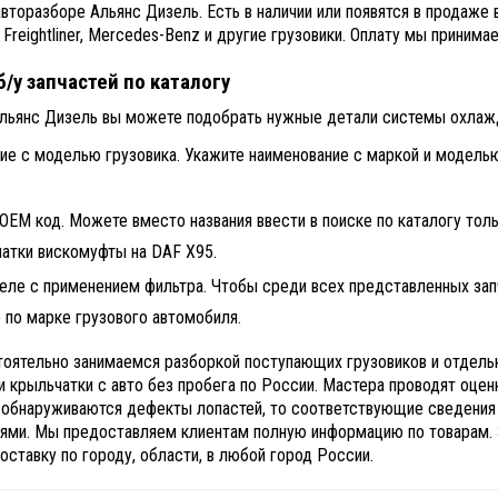
вторазборе Альянс Дизель. Есть в наличии или появятся в продаже 
, Freightliner, Mercedes-Benz и другие грузовики. Оплату мы прини
/у запчастей по каталогу
Альянс Дизель вы можете подобрать нужные детали системы охлаж
ие с моделью грузовика. Укажите наименование с маркой и модел
OEM код. Можете вместо названия ввести в поиске по каталогу тол
атки вискомуфты на DAF X95.
еле с применением фильтра. Чтобы среди всех представленных запч
 по марке грузового автомобиля.
оятельно занимаемся разборкой поступающих грузовиков и отдельн
 крыльчатки с авто без пробега по России. Мастера проводят оцен
и обнаруживаются дефекты лопастей, то соответствующие сведения
ями. Мы предоставляем клиентам полную информацию по товарам. З
ставку по городу, области, в любой город России.