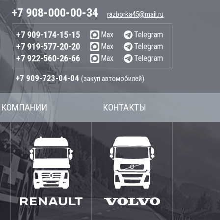
+7 908-000-00-34
razborka45@mail.ru
+7 909-174-15-15
Max
Telegram
+7 919-577-20-20
Max
Telegram
+7 922-560-26-66
Max
Telegram
+7 909-723-04-04
(закуп автомобилей)
 КОМПАНИИ
КОНТАКТЫ