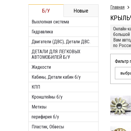
Главная
Б/У
Новые
КРЫЛЬ
Выхлопная система
Онлайн-к
Гидравлика
большой 
Вам авто
Двигатели (ДВС), Детали ДВС.
по Росси
ДЕТАЛИ ДЛЯ ЛЕГКОВЫХ
АВТОМОБИЛЕЙ Б/У
Фильтр 
Жидкости
выбра
Кабины, Детали кабин б/у
КПП
Кронштейны б/у
Метизы
перифирия б/у
Пластик, Обвесы