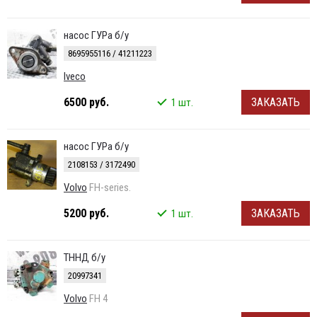
насос ГУРа б/у
8695955116 / 41211223
Iveco
6500 руб.
ЗАКАЗАТЬ
1 шт.
насос ГУРа б/у
2108153 / 3172490
Volvo
FH-series.
5200 руб.
ЗАКАЗАТЬ
1 шт.
ТННД б/у
20997341
Volvo
FH 4