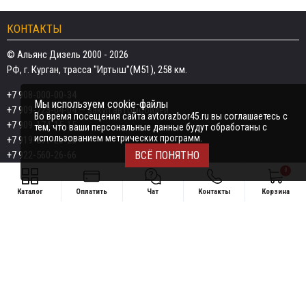
КОНТАКТЫ
© Альянс Дизель 2000 - 2026
РФ, г. Курган, трасса "Иртыш"(М51), 258 км.
+7 908-000-00-34
Мы используем cookie-файлы
+7 909-723-04-04
— закуп автомобилей
Во время посещения сайта avtorazbor45.ru вы соглашаетесь с
+7 909-174-15-15
тем, что ваши персональные данные будут обработаны с
использованием метрических программ.
+7 919-577-20-20
+7 922-560-26-66
ВСЁ ПОНЯТНО
0
Email:
razborka45@mail.ru
Каталог
Оплатить
Чат
Контакты
Корзина
ИП Дёмин Даниил Владимирович
Свяжитесь удобным способом
ИНН 452601910709
+7 908-000-00-34
Поддержка в чате:
+7 909-723-04-04 — закуп автомобилей
Telegram
MAX
+7 909-174-15-15
Telegram
MAX
Telegram
+7 919-577-20-20
MAX