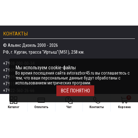
КОНТАКТЫ
© Альянс Дизель 2000 - 2026
РФ, г. Курган, трасса "Иртыш"(М51), 258 км.
+7 908-000-00-34
Мы используем cookie-файлы
+7 909-723-04-04
— закуп автомобилей
Во время посещения сайта avtorazbor45.ru вы соглашаетесь с
+7 909-174-15-15
тем, что ваши персональные данные будут обработаны с
использованием метрических программ.
+7 919-577-20-20
+7 922-560-26-66
ВСЁ ПОНЯТНО
0
Email:
razborka45@mail.ru
Каталог
Оплатить
Чат
Контакты
Корзина
ИП Дёмин Даниил Владимирович
Свяжитесь удобным способом
ИНН 452601910709
+7 908-000-00-34
Поддержка в чате: