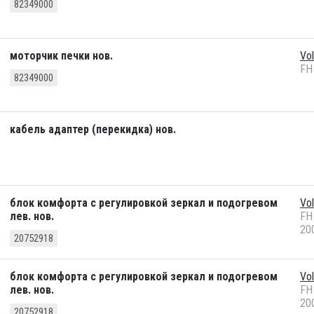
82349000
моторчик печки нов.
Vo
FH
82349000
кабель адаптер (перекидка) нов.
блок комфорта с регулировкой зеркал и подогревом
Vo
лев. нов.
FH
20
20752918
блок комфорта с регулировкой зеркал и подогревом
Vo
лев. нов.
FH
20
20752918