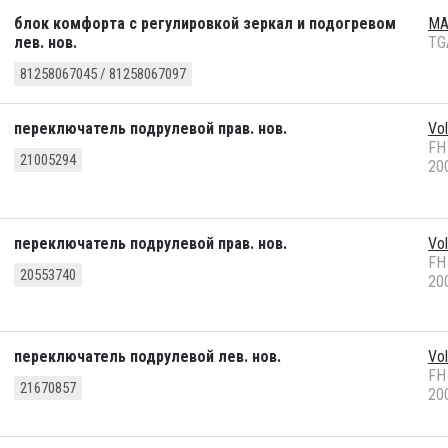
блок комфорта с регулировкой зеркал и подогревом
M
лев. нов.
TG
81258067045 / 81258067097
переключатель подрулевой прав. нов.
Vo
FH
21005294
20
переключатель подрулевой прав. нов.
Vo
FH
20553740
20
переключатель подрулевой лев. нов.
Vo
FH
21670857
20