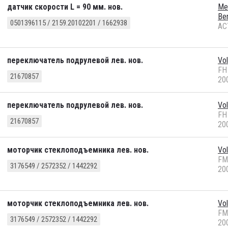
датчик скорости L = 90 мм. нов.
Me
Be
0501396115 / 2159.20102201 / 1662938
AC
переключатель подрулевой лев. нов.
Vo
FH
21670857
20
переключатель подрулевой лев. нов.
Vo
FH
21670857
20
моторчик стеклоподъемника лев. нов.
Vo
FM
3176549 / 2572352 / 1442292
20
моторчик стеклоподъемника лев. нов.
Vo
FM
3176549 / 2572352 / 1442292
20