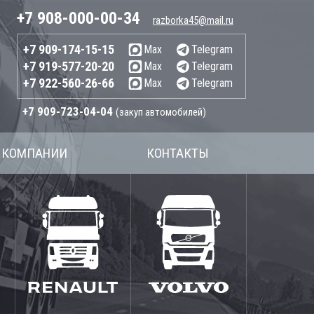
+7 908-000-00-34
razborka45@mail.ru
+7 909-174-15-15
Max
Telegram
+7 919-577-20-20
Max
Telegram
+7 922-560-26-66
Max
Telegram
+7 909-723-04-04
(закуп автомобилей)
 КОМПАНИИ
КОНТАКТЫ