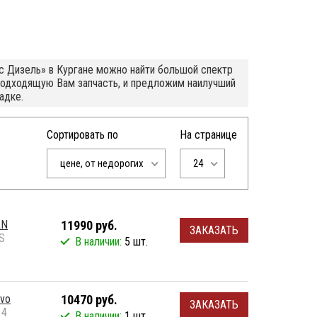
с Дизель» в Кургане можно найти большой спектр
подходящую Вам запчасть, и предложим наилучший
адке.
Сортировать по
На странице
цене, от недорогих
24
AN
11990 руб.
ЗАКАЗАТЬ
S
В наличии:
5 шт.
lvo
10470 руб.
ЗАКАЗАТЬ
 4
В наличии:
1 шт.