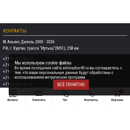
КОНТАКТЫ
© Альянс Дизель 2000 - 2026
РФ, г. Курган, трасса "Иртыш"(М51), 258 км.
+7 908-000-00-34
Мы используем cookie-файлы
+7 909-723-04-04
— закуп автомобилей
Во время посещения сайта avtorazbor45.ru вы соглашаетесь с
+7 909-174-15-15
тем, что ваши персональные данные будут обработаны с
использованием метрических программ.
+7 919-577-20-20
+7 922-560-26-66
ВСЁ ПОНЯТНО
0
Email:
razborka45@mail.ru
Каталог
Оплатить
Чат
Контакты
Корзина
ИП Дёмин Даниил Владимирович
Свяжитесь удобным способом
ИНН 452601910709
+7 908-000-00-34
Поддержка в чате:
+7 909-723-04-04 — закуп автомобилей