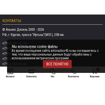
КОНТАКТЫ
© Альянс Дизель 2000 - 2026
РФ, г. Курган, трасса "Иртыш"(М51), 258 км.
+7 908-000-00-34
Мы используем cookie-файлы
+7 909-723-04-04
— закуп автомобилей
Во время посещения сайта avtorazbor45.ru вы соглашаетесь с
+7 909-174-15-15
тем, что ваши персональные данные будут обработаны с
использованием метрических программ.
+7 919-577-20-20
+7 922-560-26-66
ВСЁ ПОНЯТНО
0
Email:
razborka45@mail.ru
Каталог
Оплатить
Чат
Контакты
Корзина
ИП Дёмин Даниил Владимирович
Свяжитесь удобным способом
ИНН 452601910709
+7 908-000-00-34
Поддержка в чате:
+7 909-723-04-04 — закуп автомобилей
Telegram
MAX