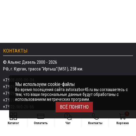
КОНТАКТЫ
© Альянс Дизель 2000 - 2026
РФ, г. Курган, трасса "Иртыш"(М51), 258 км.
+7 908-000-00-34
Мы используем cookie-файлы
+7 909-723-04-04
— закуп автомобилей
Во время посещения сайта avtorazbor45.ru вы соглашаетесь с
+7 909-174-15-15
тем, что ваши персональные данные будут обработаны с
использованием метрических программ.
+7 919-577-20-20
+7 922-560-26-66
ВСЁ ПОНЯТНО
0
Email:
razborka45@mail.ru
Каталог
Оплатить
Чат
Контакты
Корзина
ИП Дёмин Даниил Владимирович
Свяжитесь удобным способом