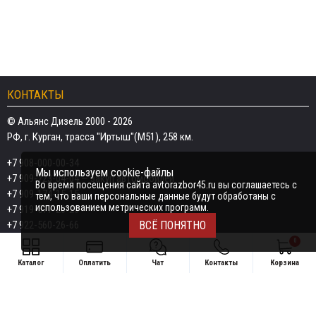
КОНТАКТЫ
© Альянс Дизель 2000 - 2026
РФ, г. Курган, трасса "Иртыш"(М51), 258 км.
+7 908-000-00-34
Мы используем cookie-файлы
+7 909-723-04-04
— закуп автомобилей
Во время посещения сайта avtorazbor45.ru вы соглашаетесь с
+7 909-174-15-15
тем, что ваши персональные данные будут обработаны с
использованием метрических программ.
+7 919-577-20-20
+7 922-560-26-66
ВСЁ ПОНЯТНО
0
Email:
razborka45@mail.ru
Каталог
Оплатить
Чат
Контакты
Корзина
ИП Дёмин Даниил Владимирович
Свяжитесь удобным способом
ИНН 452601910709
+7 908-000-00-34