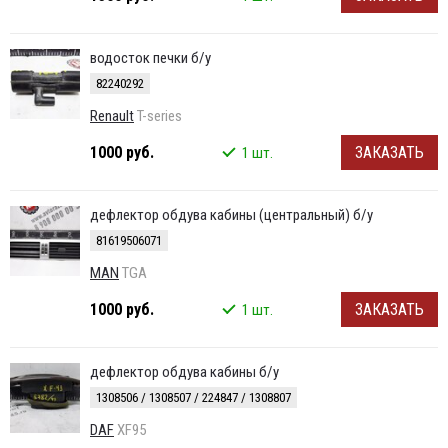
водосток печки б/у
82240292
Renault
T-series
1000 руб.
ЗАКАЗАТЬ
1 шт.
дефлектор обдува кабины (центральный) б/у
81619506071
MAN
TGA
1000 руб.
ЗАКАЗАТЬ
1 шт.
дефлектор обдува кабины б/у
1308506 / 1308507 / 224847 / 1308807
DAF
XF95