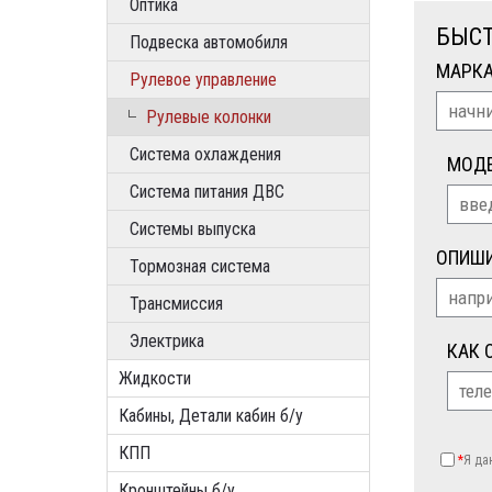
Оптика
БЫСТ
Подвеска автомобиля
МАРК
Рулевое управление
Рулевые колонки
Система охлаждения
МОД
Система питания ДВС
Системы выпуска
ОПИШИ
Тормозная система
Трансмиссия
Электрика
КАК 
Жидкости
Кабины, Детали кабин б/у
КПП
*
Я д
Кронштейны б/у