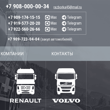
+7 908-000-00-34
razborka45@mail.ru
+7 909-174-15-15
Max
Telegram
+7 919-577-20-20
Max
Telegram
+7 922-560-26-66
Max
Telegram
+7 909-723-04-04
(закуп автомобилей)
 КОМПАНИИ
КОНТАКТЫ