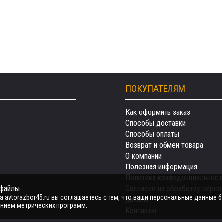
ПОКУПАТЕЛЯМ
Как оформить заказ
Способы доставки
Способы оплаты
Возврат и обмен товара
О компании
Полезная информация
Политика конфиденциальност
-файлы
Согласие на обработку перс
 avtorazbor45.ru вы соглашаетесь с тем, что ваши персональные данные б
данных
нием метрических программ.
Контакты