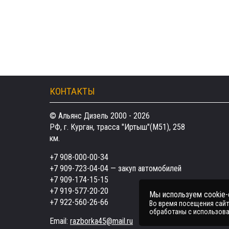
КОНТАКТЫ
© Альянс Дизель 2000 - 2026
РФ, г. Курган, трасса "Иртыш"(М51), 258
км.
+7 908-000-00-34
+7 909-723-04-04
— закуп автомобилей
+7 909-174-15-15
+7 919-577-20-20
Мы используем cookie
+7 922-560-26-66
Во время посещения сайта
обработаны с использова
Email:
razborka45@mail.ru