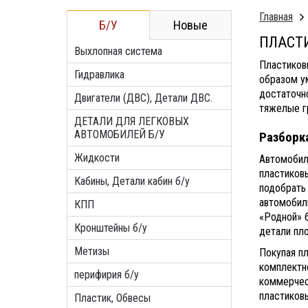
Главная
Б/У
Новые
ПЛАСТ
Выхлопная система
Пластиков
Гидравлика
образом у
достаточн
Двигатели (ДВС), Детали ДВС.
тяжелые гр
ДЕТАЛИ ДЛЯ ЛЕГКОВЫХ
АВТОМОБИЛЕЙ Б/У
Разборка
Жидкости
Автомобил
пластиковы
Кабины, Детали кабин б/у
подобрать 
автомобил
КПП
«Родной» б
Кронштейны б/у
детали пл
Метизы
Покупая пл
комплектн
перифирия б/у
коммерчес
пластиковы
Пластик, Обвесы