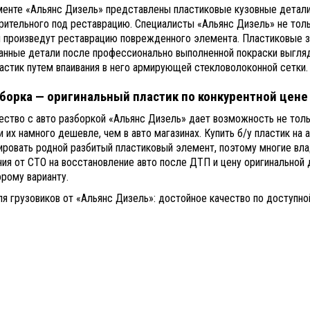
менте «Альянс Дизель» представлены пластиковые кузовные детали
рительного под реставрацию. Специалисты «Альянс Дизель» не толь
я произведут реставрацию поврежденного элемента. Пластиковые за
анные детали после профессионально выполненной покраски выгляд
астик путем впаивания в него армирующей стекловолоконной сетки.
зборка — оригинальный пластик по конкурентной цене
ество с авто разборкой «Альянс Дизель» дает возможность не толь
 их намного дешевле, чем в авто магазинах. Купить б/у пластик на
ировать родной разбитый пластиковый элемент, поэтому многие вл
ия от СТО на восстановление авто после ДТП и цену оригинальной 
рому варианту.
я грузовиков от «Альянс Дизель»: достойное качество по доступно