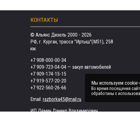
КОНТАКТЫ
© Альянс Дизель 2000 - 2026
РФ, г. Курган, трасса "Иртыш"(М51), 258
км.
+7 908-000-00-34
+7 909-723-04-04
— закуп автомобилей
+7 909-174-15-15
+7 919-577-20-20
Мы используем cookie
+7 922-560-26-66
Во время посещения сайта
обработаны с использова
Email:
razborka45@mail.ru
ИП Дёмин Даниил Владимирович
ИНН 452601910709
Поддержка в чате:
Telegram
MAX