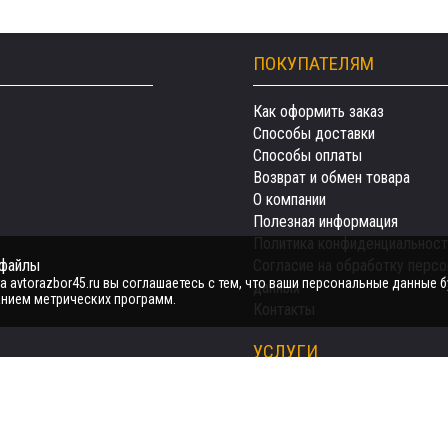
ПОКУПАТЕЛЯМ
Как оформить заказ
Способы доставки
Способы оплаты
Возврат и обмен товара
О компании
Полезная информация
Политика конфиденциальност
-файлы
Согласие на обработку перс
 avtorazbor45.ru вы соглашаетесь с тем, что ваши персональные данные б
данных
нием метрических программ.
Контакты
УСЛУГИ
Автозапчасти
Авто на разбор
Продать