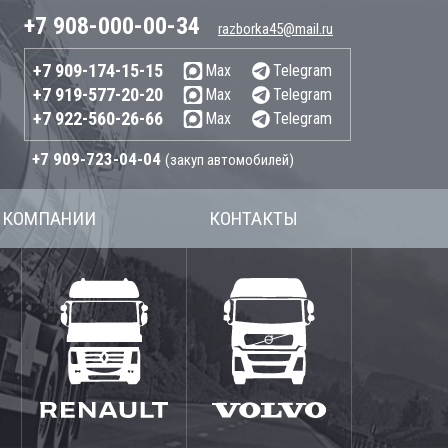
+7 908-000-00-34
razborka45@mail.ru
+7 909-174-15-15
Max
Telegram
+7 919-577-20-20
Max
Telegram
+7 922-560-26-66
Max
Telegram
+7 909-723-04-04
(закуп автомобилей)
 КОМПАНИИ
КОНТАКТЫ