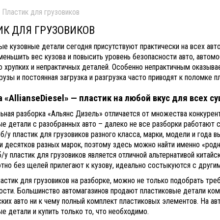
Пластик для грузовиков
ИК ДЛЯ ГРУЗОВИКОВ
ые кузовные детали сегодня присутствуют практически на всех авт
меньшить вес кузова и повысить уровень безопасности авто, автом
о хрупких и непрактичных деталей. Особенно непрактичным оказыв
узы и постоянная загрузка и разгрузка часто приводят к поломке п
 «AllianseDiesel» — пластик на любой вкус для всех 
ьная разборка «Альянс Дизель» отличается от множества конкурент
е детали с разобранных авто – далеко не все разборки работают с
б/у пластик для грузовиков разного класса, марки, модели и года 
и десятков разных марок, поэтому здесь можно найти именно «род
/у пластик для грузовиков является отличной альтернативой китайс
отно без щелей прилегают к кузову, идеально состыкуются с другим
астик для грузовиков на разборке, можно не только подобрать треб
ости. Большинство автомагазинов продают пластиковые детали ком
ких авто ни к чему полный комплект пластиковых элементов. На а
е детали и купить только то, что необходимо.