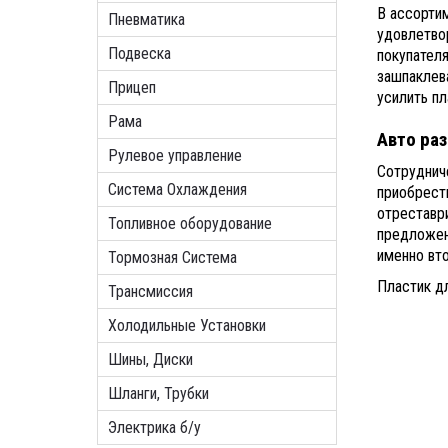
В ассорти
Пневматика
удовлетво
Подвеска
покупател
зашпаклев
Прицеп
усилить пл
Рама
Авто ра
Рулевое управление
Сотруднич
Система Охлаждения
приобрести
отреставр
Топливное оборудование
предложен
именно вто
Тормозная Система
Пластик дл
Трансмиссия
Холодильные Установки
Шины, Диски
Шланги, Трубки
Электрика б/у