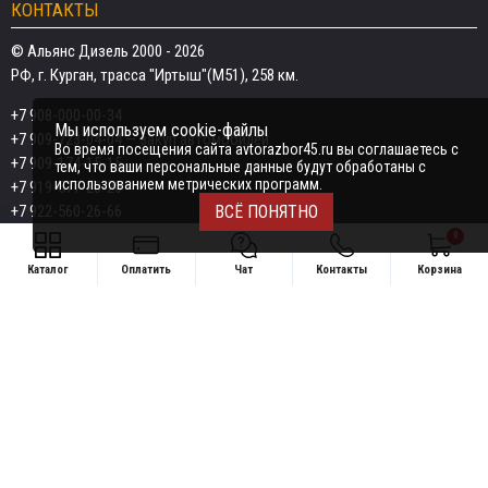
КОНТАКТЫ
© Альянс Дизель 2000 - 2026
РФ, г. Курган, трасса "Иртыш"(М51), 258 км.
+7 908-000-00-34
Мы используем cookie-файлы
+7 909-723-04-04
— закуп автомобилей
Во время посещения сайта avtorazbor45.ru вы соглашаетесь с
+7 909-174-15-15
тем, что ваши персональные данные будут обработаны с
использованием метрических программ.
+7 919-577-20-20
+7 922-560-26-66
ВСЁ ПОНЯТНО
0
Email:
razborka45@mail.ru
Каталог
Оплатить
Чат
Контакты
Корзина
ИП Дёмин Даниил Владимирович
Свяжитесь удобным способом
ИНН 452601910709
+7 908-000-00-34
Поддержка в чате:
+7 909-723-04-04 — закуп автомобилей
Telegram
MAX
+7 909-174-15-15
Telegram
MAX
Telegram
+7 919-577-20-20
MAX
+7 922-560-26-66