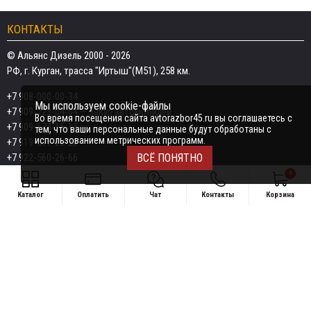
КОНТАКТЫ
© Альянс Дизель 2000 - 2026
РФ, г. Курган, трасса "Иртыш"(М51), 258 км.
+7 908-000-00-34
Мы используем cookie-файлы
+7 909-723-04-04
— закуп автомобилей
Во время посещения сайта avtorazbor45.ru вы соглашаетесь с
+7 909-174-15-15
тем, что ваши персональные данные будут обработаны с
использованием метрических программ.
+7 919-577-20-20
+7 922-560-26-66
ВСЁ ПОНЯТНО
0
Email:
razborka45@mail.ru
Каталог
Оплатить
Чат
Контакты
Корзина
ИП Дёмин Даниил Владимирович
Свяжитесь удобным способом
ИНН 452601910709
+7 908-000-00-34
Поддержка в чате:
+7 909-723-04-04 — закуп автомобилей
Telegram
MAX
+7 909-174-15-15
Telegram
MAX
Telegram
+7 919-577-20-20
MAX