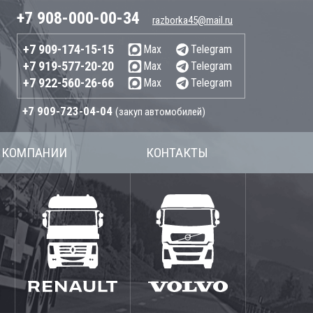
+7 908-000-00-34
razborka45@mail.ru
+7 909-174-15-15
Max
Telegram
+7 919-577-20-20
Max
Telegram
+7 922-560-26-66
Max
Telegram
+7 909-723-04-04
(закуп автомобилей)
 КОМПАНИИ
КОНТАКТЫ