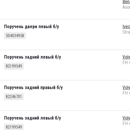
Ben
Axo
Поручень двери левый б/у
Ive
Stra
504034958
Поручень задний левый б/у
Vol
FH 
82199549
Поручень задний правый б/у
Vol
FH 
82246701
Поручень задний левый б/у
Vol
FH 
82199549