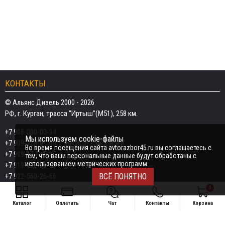
КОНТАКТЫ
© Альянс Дизель 2000 - 2026
РФ, г. Курган, трасса "Иртыш"(М51), 258 км.
+7 908-000-00-34
Мы используем cookie-файлы
+7 909-723-04-04
— закуп автомобилей
Во время посещения сайта avtorazbor45.ru вы соглашаетесь с
+7 909-174-15-15
тем, что ваши персональные данные будут обработаны с
использованием метрических программ.
+7 919-577-20-20
+7 922-560-26-66
ВСЁ ПОНЯТНО
0
Email:
razborka45@mail.ru
Каталог
Оплатить
Чат
Контакты
Корзина
ИП Дёмин Даниил Владимирович
Свяжитесь удобным способом
ИНН 452601910709