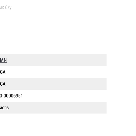
ик б/у
MAN
GA
GA
0-00006951
achs