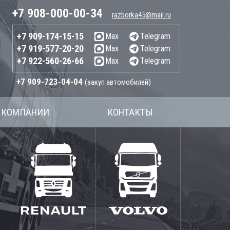
+7 908-000-00-34
razborka45@mail.ru
+7 909-174-15-15
Max
Telegram
+7 919-577-20-20
Max
Telegram
+7 922-560-26-66
Max
Telegram
+7 909-723-04-04
(закуп автомобилей)
 КОМПАНИИ
КОНТАКТЫ