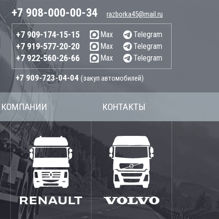
+7 908-000-00-34
razborka45@mail.ru
+7 909-174-15-15
Max
Telegram
+7 919-577-20-20
Max
Telegram
+7 922-560-26-66
Max
Telegram
+7 909-723-04-04
(закуп автомобилей)
 КОМПАНИИ
КОНТАКТЫ