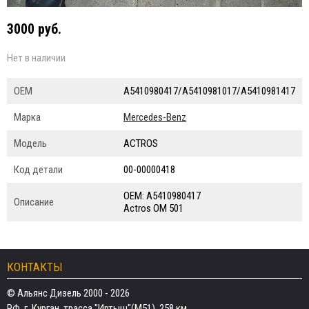
3000 руб.
Нет в наличии
ОЕМ
A5410980417/A5410981017/A5410981417
Марка
Mercedes-Benz
Модель
ACTROS
Код детали
00-00000418
ОЕМ: A5410980417
Описание
Actros OM 501
КОНТАКТЫ
© Альянс Дизель 2000 - 2026
РФ, г. Курган, трасса "Иртыш"(М51), 258 км.