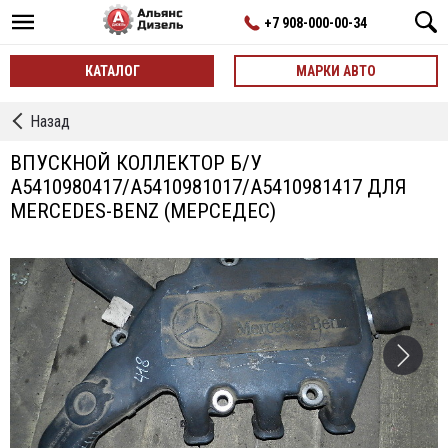
+7 908-000-00-34
КАТАЛОГ
МАРКИ АВТО
←
Назад
Впускные
Коллекторы
ВПУСКНОЙ КОЛЛЕКТОР Б/У
A5410980417/A5410981017/A5410981417 ДЛЯ
MERCEDES-BENZ (МЕРСЕДЕС)