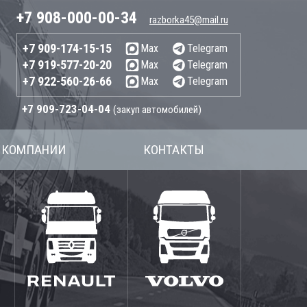
+7 908-000-00-34
razborka45@mail.ru
+7 909-174-15-15
Max
Telegram
+7 919-577-20-20
Max
Telegram
+7 922-560-26-66
Max
Telegram
+7 909-723-04-04
(закуп автомобилей)
 КОМПАНИИ
КОНТАКТЫ