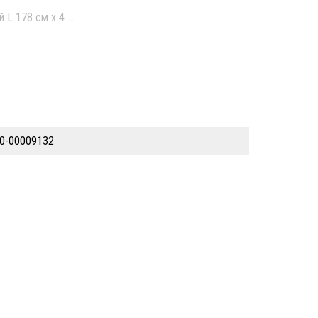
й L 178 см х 4 болта б/у
0-00009132