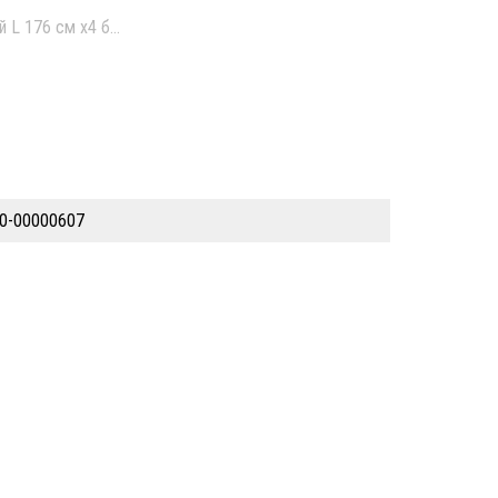
й L 176 см х4 болта б/у
0-00000607