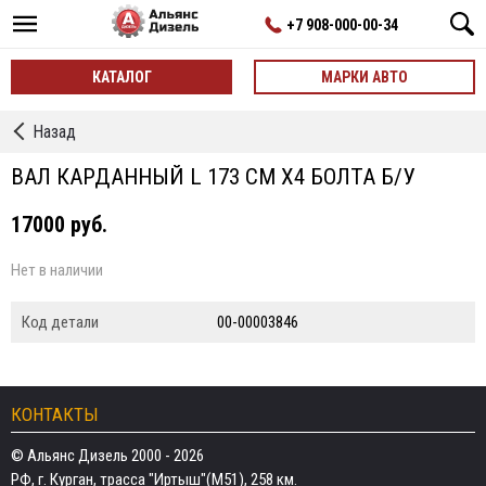
+7 908-000-00-34
КАТАЛОГ
МАРКИ АВТО
←
Назад
Валы
карданные
ВАЛ КАРДАННЫЙ L 173 СМ Х4 БОЛТА Б/У
17000 руб.
Нет в наличии
Код детали
00-00003846
КОНТАКТЫ
© Альянс Дизель 2000 - 2026
РФ, г. Курган, трасса "Иртыш"(М51), 258 км.