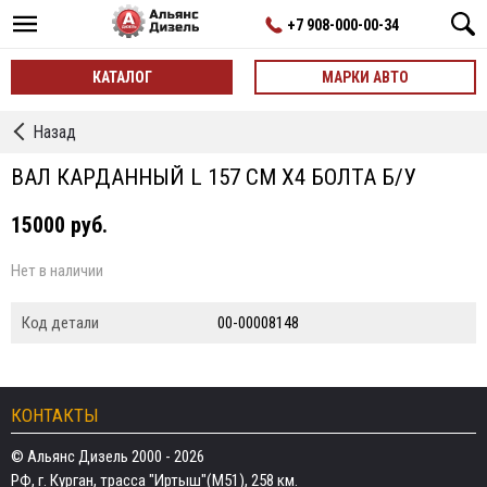
+7 908-000-00-34
КАТАЛОГ
МАРКИ АВТО
←
Назад
Валы
карданные
ВАЛ КАРДАННЫЙ L 157 СМ Х4 БОЛТА Б/У
15000 руб.
Нет в наличии
Код детали
00-00008148
КОНТАКТЫ
© Альянс Дизель 2000 - 2026
РФ, г. Курган, трасса "Иртыш"(М51), 258 км.