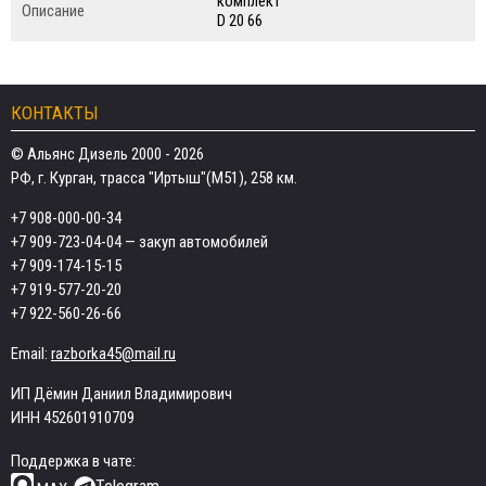
комплект
Описание
D 20 66
КОНТАКТЫ
© Альянс Дизель 2000 - 2026
РФ, г. Курган, трасса "Иртыш"(М51), 258 км.
+7 908-000-00-34
+7 909-723-04-04
— закуп автомобилей
+7 909-174-15-15
+7 919-577-20-20
+7 922-560-26-66
Email:
razborka45@mail.ru
ИП Дёмин Даниил Владимирович
ИНН 452601910709
Поддержка в чате: