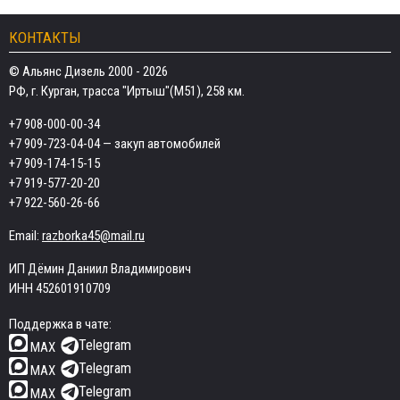
КОНТАКТЫ
© Альянс Дизель 2000 - 2026
РФ, г. Курган, трасса "Иртыш"(М51), 258 км.
+7 908-000-00-34
+7 909-723-04-04
— закуп автомобилей
+7 909-174-15-15
+7 919-577-20-20
+7 922-560-26-66
Email:
razborka45@mail.ru
ИП Дёмин Даниил Владимирович
ИНН 452601910709
Поддержка в чате:
Telegram
MAX
Telegram
MAX
Telegram
MAX