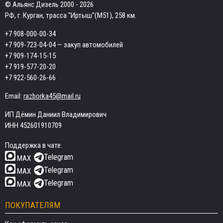
© Альянс Дизель 2000 - 2026
РФ, г. Курган, трасса "Иртыш"(М51), 258 км.
+7 908-000-00-34
+7 909-723-04-04
— закуп автомобилей
+7 909-174-15-15
+7 919-577-20-20
+7 922-560-26-66
Email:
razborka45@mail.ru
ИП Дёмин Даниил Владимирович
ИНН 452601910709
Поддержка в чате:
Telegram
MAX
Telegram
MAX
Telegram
MAX
ПОКУПАТЕЛЯМ