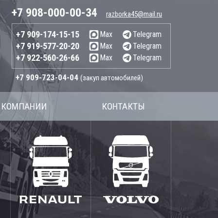
+7 908-000-00-34
razborka45@mail.ru
+7 909-174-15-15
Max
Telegram
+7 919-577-20-20
Max
Telegram
+7 922-560-26-66
Max
Telegram
+7 909-723-04-04
(закуп автомобилей)
 КОМПАНИИ
КОНТАКТЫ