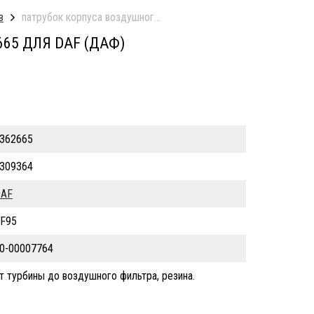
в
патрубок корпуса воздушного фильтра б/у
65 ДЛЯ DAF (ДАФ)
362665
309364
AF
F95
0-00007764
т турбины до воздушного фильтра, резина.