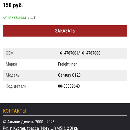
150 руб.
В наличии:
3 шт.
ЗАКАЗАТЬ
ОЕМ
1614787001/1614787000
Марка
Freightliner
Модель
Century C120
Код детали
00-00009643
КОНТАКТЫ
© Альянс Дизель 2000 - 2026
РФ, г. Курган, трасса "Иртыш"(М51), 258 км.