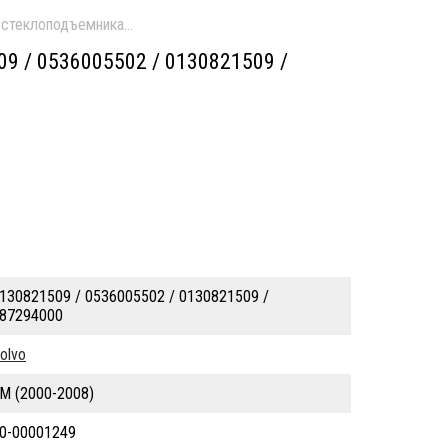
стеклоподъемника прав. б/у
/ 0536005502 / 0130821509 /
130821509 / 0536005502 / 0130821509 /
87294000
olvo
M (2000-2008)
0-00001249