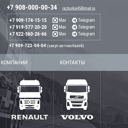
+7 908-000-00-34
razborka45@mail.ru
+7 909-174-15-15
Max
Telegram
+7 919-577-20-20
Max
Telegram
+7 922-560-26-66
Max
Telegram
+7 909-723-04-04
(закуп автомобилей)
 КОМПАНИИ
КОНТАКТЫ