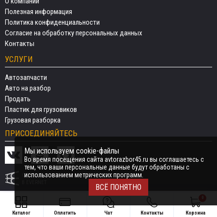
О компании
Полезная информация
Политика конфиденциальности
Согласие на обработку персональных данных
Контакты
УСЛУГИ
Автозапчасти
Авто на разбор
Продать
Пластик для грузовиков
Грузовая разборка
ПРИСОЕДИНЯЙТЕСЬ
Мы используем cookie-файлы
Во время посещения сайта avtorazbor45.ru вы соглашаетесь с
тем, что ваши персональные данные будут обработаны с
использованием метрических программ.
СДЕЛАНО
В EVERNET
ВСЁ ПОНЯТНО
0
Каталог
Оплатить
Чат
Контакты
Корзина