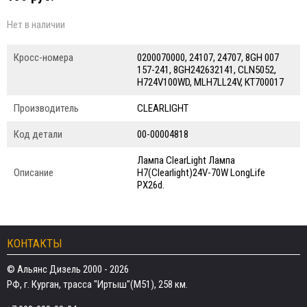
Нет в наличии
Кросс-номера
0200070000, 24107, 24707, 8GH 007
157-241, 8GH242632141, CLN5052,
H724V100WD, MLH7LL24V, КТ700017
Производитель
CLEARLIGHT
Код детали
00-00004818
Лампа ClearLight Лампа
Описание
H7(Clearlight)24V-70W LongLife
PX26d.
КОНТАКТЫ
© Альянс Дизель 2000 - 2026
РФ, г. Курган, трасса "Иртыш"(М51), 258 км.