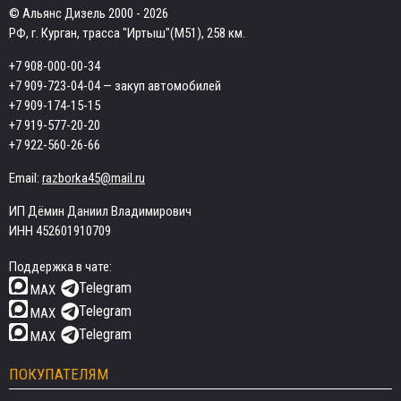
© Альянс Дизель 2000 - 2026
РФ, г. Курган, трасса "Иртыш"(М51), 258 км.
+7 908-000-00-34
+7 909-723-04-04
— закуп автомобилей
+7 909-174-15-15
+7 919-577-20-20
+7 922-560-26-66
Email:
razborka45@mail.ru
ИП Дёмин Даниил Владимирович
ИНН 452601910709
Поддержка в чате:
Telegram
MAX
Telegram
MAX
Telegram
MAX
ПОКУПАТЕЛЯМ