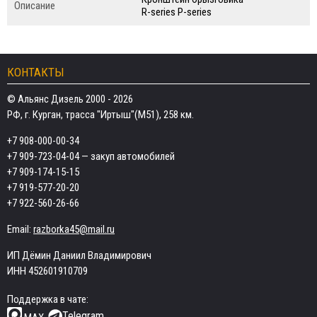
Описание
R-series P-series
КОНТАКТЫ
© Альянс Дизель 2000 - 2026
РФ, г. Курган, трасса "Иртыш"(М51), 258 км.
+7 908-000-00-34
+7 909-723-04-04
— закуп автомобилей
+7 909-174-15-15
+7 919-577-20-20
+7 922-560-26-66
Email:
razborka45@mail.ru
ИП Дёмин Даниил Владимирович
ИНН 452601910709
Поддержка в чате:
Telegram