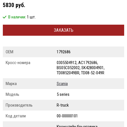
5830 руб.
В наличии:
1 шт.
ЗАКАЗАТЬ
ОЕМ
1792686
Кросс-номера
0305504912, AC1792686,
BS05C052002, SK428004901,
TD0852049BR, TD08-52-049R
Марка
Scania
Модель
5 series
Производитель
R-truck
Код детали
00-00000101
Кронштейн брызговика