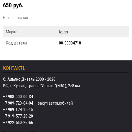
650 руб.
Нет в наличии
Марка
Iveco
Код детали
00-00004718
КОНТАКТЫ
© Альянс Дизель 2000 - 2026
РФ, г. Курган, трасса "Иртыш"(М51), 258 км.
+7 908-000-00-34
+7 909-723-04-04
— закуп автомобилей
+7 909-174-15-15
+7 919-577-20-20
+7 922-560-26-66