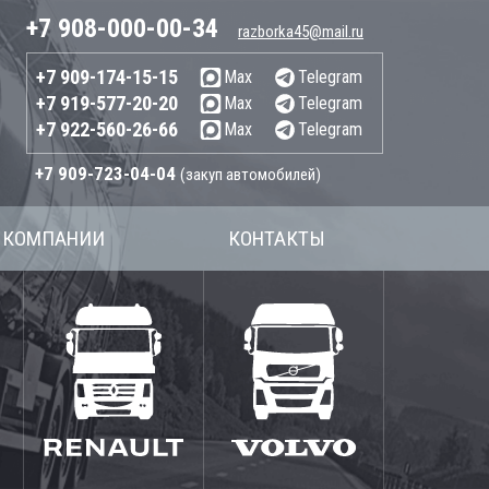
+7 908-000-00-34
razborka45@mail.ru
+7 909-174-15-15
Max
Telegram
+7 919-577-20-20
Max
Telegram
+7 922-560-26-66
Max
Telegram
+7 909-723-04-04
(закуп автомобилей)
 КОМПАНИИ
КОНТАКТЫ