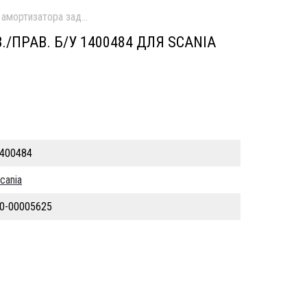
амортизатора задней оси верхн. лев./прав. б/у
ПРАВ. Б/У 1400484 ДЛЯ SCANIA
400484
cania
0-00005625