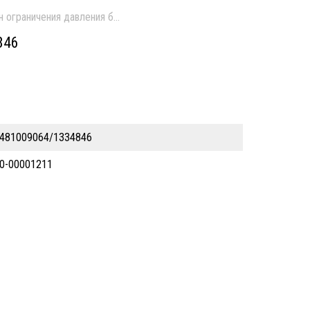
н ограничения давления б/у
846
481009064/1334846
0-00001211