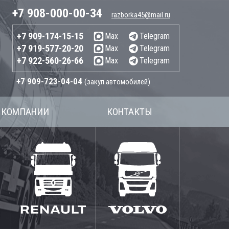
+7 908-000-00-34
razborka45@mail.ru
+7 909-174-15-15
Max
Telegram
+7 919-577-20-20
Max
Telegram
+7 922-560-26-66
Max
Telegram
+7 909-723-04-04
(закуп автомобилей)
 КОМПАНИИ
КОНТАКТЫ