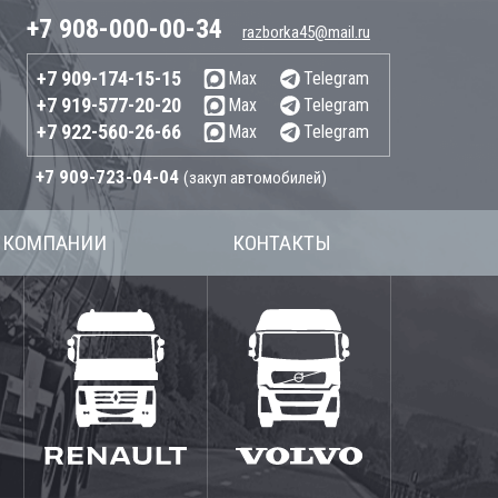
+7 908-000-00-34
razborka45@mail.ru
+7 909-174-15-15
Max
Telegram
+7 919-577-20-20
Max
Telegram
+7 922-560-26-66
Max
Telegram
+7 909-723-04-04
(закуп автомобилей)
 КОМПАНИИ
КОНТАКТЫ