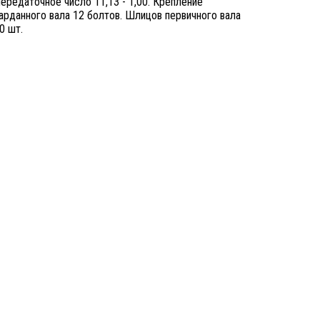
ередаточное число 11,13 - 1,00. Крепление
арданного вала 12 болтов. Шлицов первичного вала
0 шт.