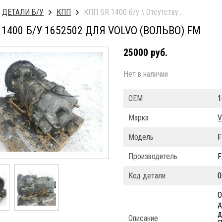
ДЕТАЛИ Б/У
КПП
КПП SR 1400 б/у \ Отсутствует демультип
 1400 Б/У 1652502 ДЛЯ VOLVO (ВОЛЬВО) FM
25000 руб.
Нет в наличии
ОЕМ
1
Марка
V
Модель
Производитель
F
Код детали
0
О
д
д
Описание