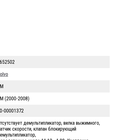
ликатор, вилка выжимного, датчик скорости, клапан блокирующий д
652502
olvo
FM
M (2000-2008)
0-00001372
тсутствует демультипликатор, вилка выжимного,
атчик скорости, клапан блокирующий
емультипликатор,