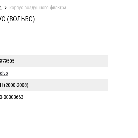
в
корпус воздушного фильтра б/у
VO (ВОЛЬВО)
979505
olvo
H (2000-2008)
0-00003663