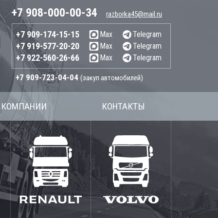
+7 908-000-00-34
razborka45@mail.ru
+7 909-174-15-15
Max
Telegram
+7 919-577-20-20
Max
Telegram
+7 922-560-26-66
Max
Telegram
+7 909-723-04-04
(закуп автомобилей)
 КОМПАНИИ
КОНТАКТЫ