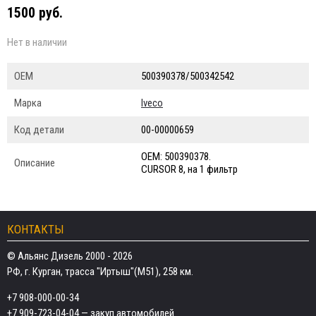
1500 руб.
Нет в наличии
ОЕМ
500390378/500342542
Марка
Iveco
Код детали
00-00000659
ОЕМ: 500390378.
Описание
CURSOR 8, на 1 фильтр
КОНТАКТЫ
© Альянс Дизель 2000 - 2026
РФ, г. Курган, трасса "Иртыш"(М51), 258 км.
+7 908-000-00-34
+7 909-723-04-04
— закуп автомобилей