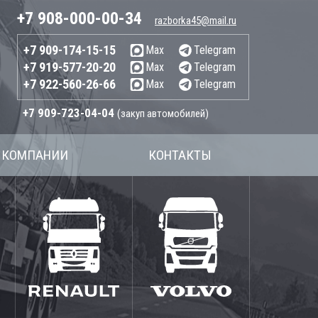
+7 908-000-00-34
razborka45@mail.ru
+7 909-174-15-15
Max
Telegram
+7 919-577-20-20
Max
Telegram
+7 922-560-26-66
Max
Telegram
+7 909-723-04-04
(закуп автомобилей)
 КОМПАНИИ
КОНТАКТЫ