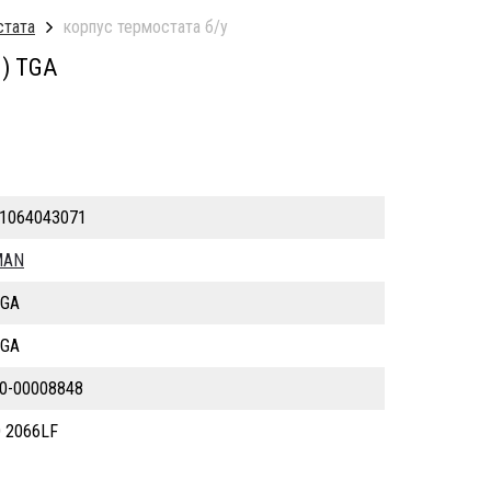
стата
корпус термостата б/у
) TGA
1064043071
MAN
GA
GA
0-00008848
 2066LF