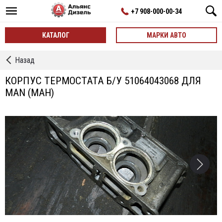
+7 908-000-00-34
КАТАЛОГ
МАРКИ АВТО
←
Назад
Корпусы
Термостата
КОРПУС ТЕРМОСТАТА Б/У 51064043068 ДЛЯ
MAN (МАН)