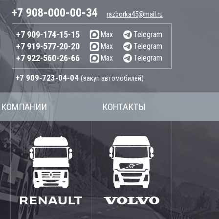
+7 908-000-00-34
razborka45@mail.ru
+7 909-174-15-15
Max
Telegram
+7 919-577-20-20
Max
Telegram
+7 922-560-26-66
Max
Telegram
+7 909-723-04-04
(закуп автомобилей)
 КОМПАНИИ
КОНТАКТЫ