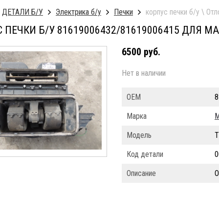
ДЕТАЛИ Б/У
Электрика б/у
Печки
корпус печки б/у \ От
 ПЕЧКИ Б/У 81619006432/81619006415 ДЛЯ MA
6500 руб.
Нет в наличии
ОЕМ
8
Марка
Модель
T
Код детали
0
Описание
О