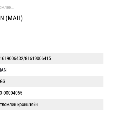
ломлен кронштейн.
N (МАН)
1619006432/81619006415
MAN
GS
0-00004055
тломлен кронштейн.