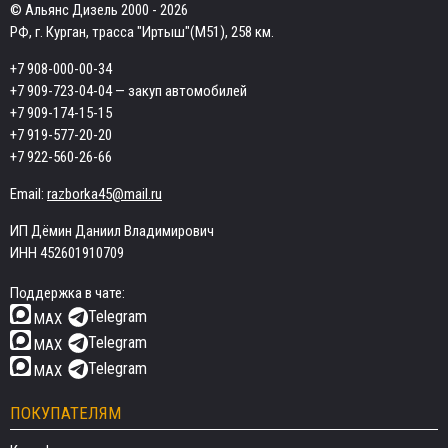
© Альянс Дизель 2000 - 2026
РФ, г. Курган, трасса "Иртыш"(М51), 258 км.
+7 908-000-00-34
+7 909-723-04-04
— закуп автомобилей
+7 909-174-15-15
+7 919-577-20-20
+7 922-560-26-66
Email:
razborka45@mail.ru
ИП Дёмин Даниил Владимирович
ИНН 452601910709
Поддержка в чате:
Telegram
MAX
Telegram
MAX
Telegram
MAX
ПОКУПАТЕЛЯМ