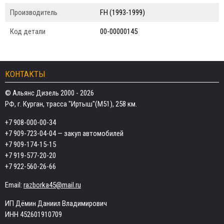
Производитель
FH (1993-1999)
Код детали
00-00000145
КОНТАКТЫ
© Альянс Дизель 2000 - 2026
РФ, г. Курган, трасса "Иртыш"(М51), 258 км.
+7 908-000-00-34
+7 909-723-04-04
— закуп автомобилей
+7 909-174-15-15
+7 919-577-20-20
+7 922-560-26-66
Email:
razborka45@mail.ru
ИП Дёмин Даниил Владимирович
ИНН 452601910709