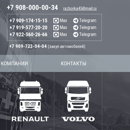
+7 908-000-00-34
razborka45@mail.ru
+7 909-174-15-15
Max
Telegram
+7 919-577-20-20
Max
Telegram
+7 922-560-26-66
Max
Telegram
+7 909-723-04-04
(закуп автомобилей)
 КОМПАНИИ
КОНТАКТЫ