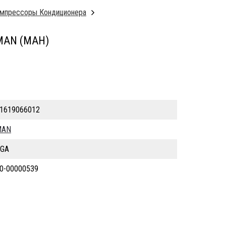
мпрессоры Кондиционера
MAN (МАН)
1619066012
MAN
GA
0-00000539