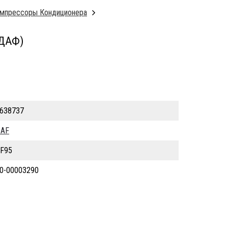
мпрессоры Кондиционера
ДАФ)
638737
AF
F95
0-00003290