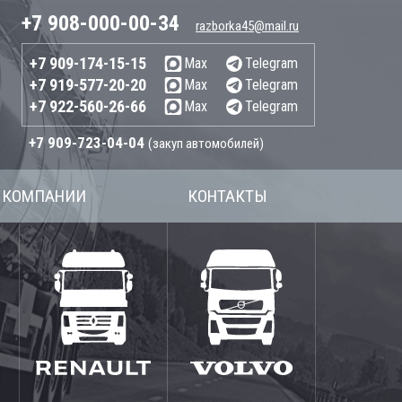
+7 908-000-00-34
razborka45@mail.ru
+7 909-174-15-15
Max
Telegram
+7 919-577-20-20
Max
Telegram
+7 922-560-26-66
Max
Telegram
+7 909-723-04-04
(закуп автомобилей)
 КОМПАНИИ
КОНТАКТЫ