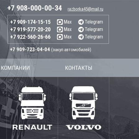
+7 908-000-00-34
razborka45@mail.ru
+7 909-174-15-15
Max
Telegram
+7 919-577-20-20
Max
Telegram
+7 922-560-26-66
Max
Telegram
+7 909-723-04-04
(закуп автомобилей)
 КОМПАНИИ
КОНТАКТЫ