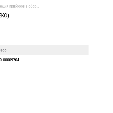
ация приборов в сборе б/у
ЕКО)
veco
0-00009704