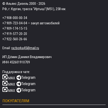
© Альянс Дизель 2000 - 2026
РФ, г. Курган, трасса "Иртыш"(М51), 258 км.
+7 908-000-00-34
+7 909-723-04-04
— закуп автомобилей
+7 909-174-15-15
+7 919-577-20-20
+7 922-560-26-66
Email:
razborka45@mail.ru
ИП Дёмин Даниил Владимирович
ИНН 452601910709
Поддержка в чате:
Telegram
MAX
Telegram
MAX
Telegram
MAX
ПОКУПАТЕЛЯМ