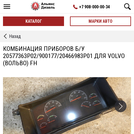
+7 908-000-00-34
КАТАЛОГ
МАРКИ АВТО
←
Назад
Комбинации
Приборов
КОМБИНАЦИЯ ПРИБОРОВ Б/У
20577363P02/900177/20466983Р01 ДЛЯ VOLVO
(ВОЛЬВО) FH