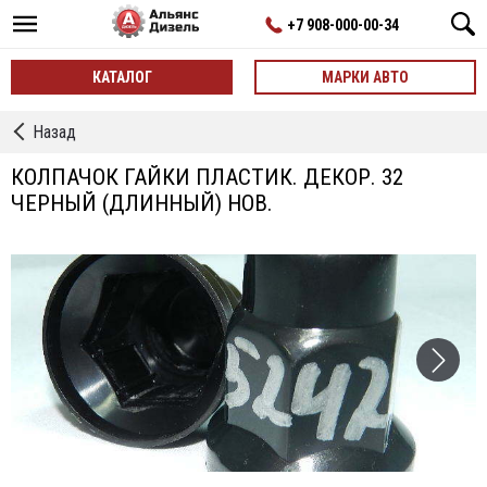
+7 908-000-00-34
КАТАЛОГ
МАРКИ АВТО
←
Назад
Разная
перефирия
КОЛПАЧОК ГАЙКИ ПЛАСТИК. ДЕКОР. 32
для
ЧЕРНЫЙ (ДЛИННЫЙ) НОВ.
авто